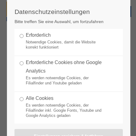
Datenschutzeinstellungen
Bitte treffen Sie eine Auswahl, um fortzufahren
Angebote KW 32 / 2026
Erforderlich
Notwendige Cookies, damit die Website
korrekt funktioniert
Unsere nächsten Angebote* sind gültig vom 03.08. bis
08.08.2026
Erforderliche Cookies ohne Google
Sie finden Sie hier als PDF ab dem 02.08.2026.
Analytics
Es werden notwendige Cookies, der
Filialfinder und Youtube geladen
*Angebote können je nach Region und Markt variieren.
Alle Cookies
Es werden notwendige Cookies, der
Filialfinder inkl. Google Fonts, Youtube und
Google Analytics geladen