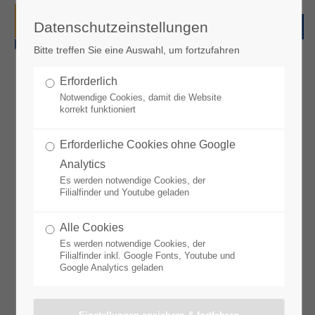
Datenschutzeinstellungen
Bitte treffen Sie eine Auswahl, um fortzufahren
Angebote KW 32 / 2026
Erforderlich
Notwendige Cookies, damit die Website
korrekt funktioniert
Unsere nächsten Angebote* sind gültig vom 03.08. bis
08.08.2026
Erforderliche Cookies ohne Google
Sie finden Sie hier als PDF ab dem 02.08.2026.
Analytics
Es werden notwendige Cookies, der
Filialfinder und Youtube geladen
*Angebote können je nach Region und Markt variieren.
Alle Cookies
Es werden notwendige Cookies, der
Filialfinder inkl. Google Fonts, Youtube und
Google Analytics geladen