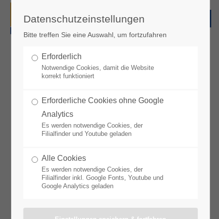
Datenschutzeinstellungen
Bitte treffen Sie eine Auswahl, um fortzufahren
Angebote KW 32 / 2026
Erforderlich
Notwendige Cookies, damit die Website
korrekt funktioniert
Unsere nächsten Angebote* sind gültig vom 03.08. bis
08.08.2026
Erforderliche Cookies ohne Google
Sie finden Sie hier als PDF ab dem 02.08.2026.
Analytics
Es werden notwendige Cookies, der
Filialfinder und Youtube geladen
*Angebote können je nach Region und Markt variieren.
Alle Cookies
Es werden notwendige Cookies, der
Filialfinder inkl. Google Fonts, Youtube und
Google Analytics geladen